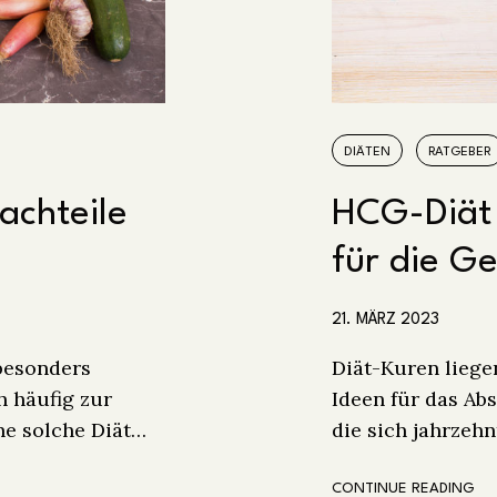
DIÄTEN
RATGEBER
achteile
HCG-Diät
für die G
21. MÄRZ 2023
 besonders
Diät-Kuren liege
h häufig zur
Ideen für das Ab
ne solche Diät…
die sich jahrzeh
CONTINUE READING