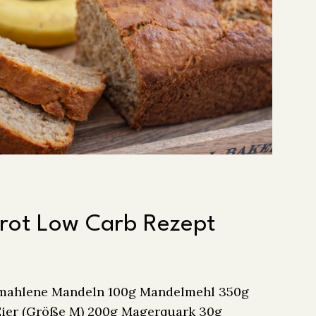
rot Low Carb Rezept
emahlene Mandeln 100g Mandelmehl 350g
Eier (Größe M) 200g Magerquark 30g