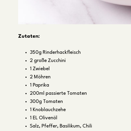
Zutaten:
350g Rinderhackfleisch
2 große Zucchini
1 Zwiebel
2 Möhren
1 Paprika
200ml passierte Tomaten
300g Tomaten
1 Knoblauchzehe
1 EL Olivenöl
Salz, Pfeffer, Basilikum, Chili